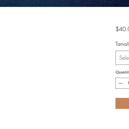
$40.
Tamañ
Sele
Quantit