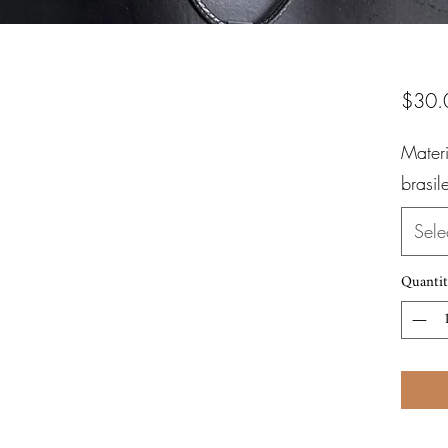
$30.
Mater
brasil
Sele
Quantit