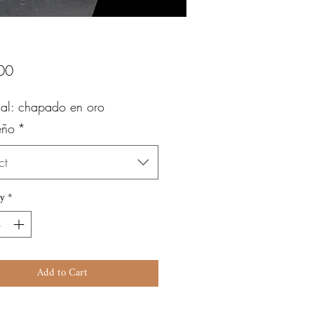
Price
00
ial: chapado en oro
eño
*
ct
y
*
Add to Cart