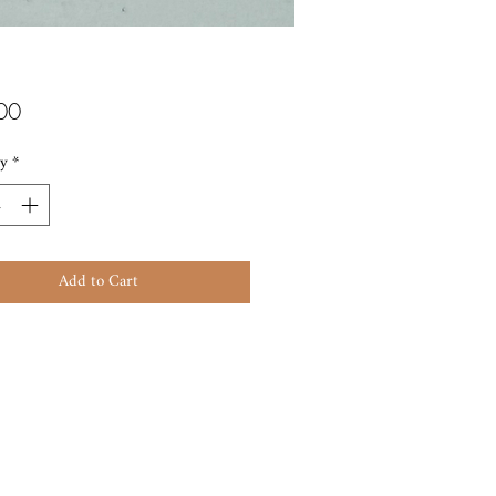
Price
00
y
*
Add to Cart