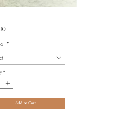
Price
00
o:
*
ct
y
*
Add to Cart