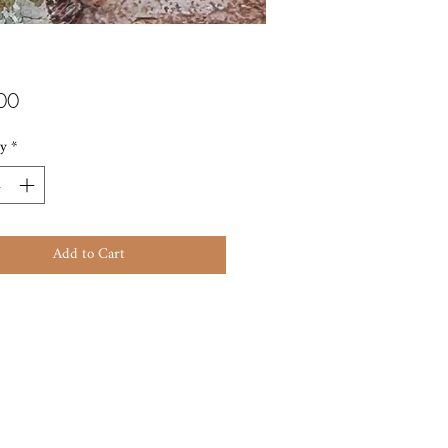
Price
00
y
*
Add to Cart