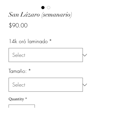
San Lázaro (semanario)
Price
$90.00
14k oró laminado
*
Tamaño:
*
Quantity
*
Add to Cart