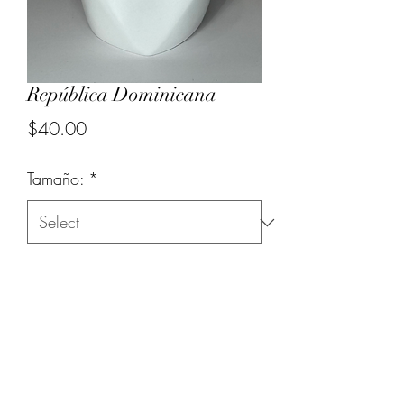
República Dominicana
Price
$40.00
Tamaño:
*
Quantity
*
Add to Cart