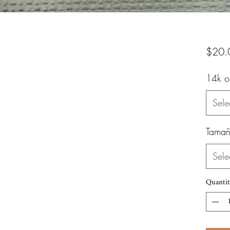
$20.
14k o
Sele
Tamañ
Sele
Quantit