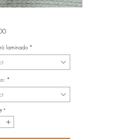
Price
00
ró laminado
*
ct
o:
*
ct
y
*