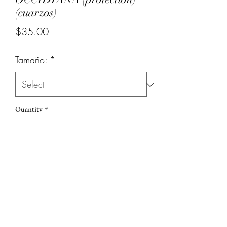
(cuarzos)
Price
$35.00
Tamaño:
*
Quantity
*
Add to Cart
(786) 251-6039