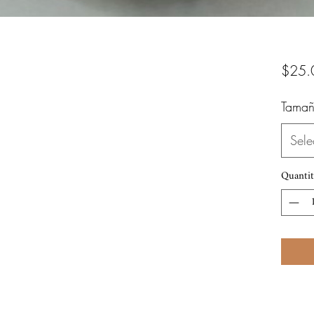
$25.
Tamañ
Sele
Quantit