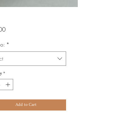
Price
00
o:
*
ct
y
*
Add to Cart