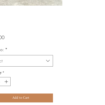
Price
00
o:
*
ct
y
*
Add to Cart