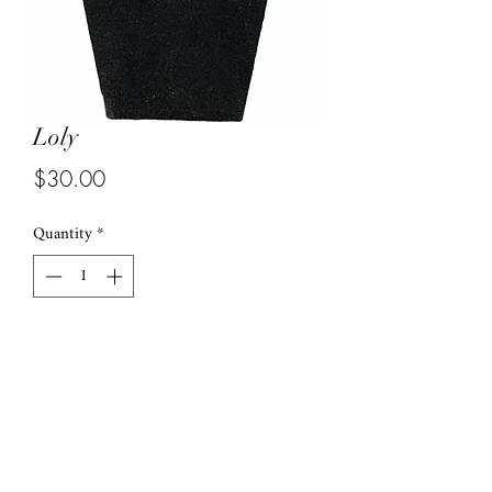
Loly
Price
$30.00
Quantity
*
Add to Cart
Ojo turco

Material cadena chapado en oro brasileño 

Medida:18