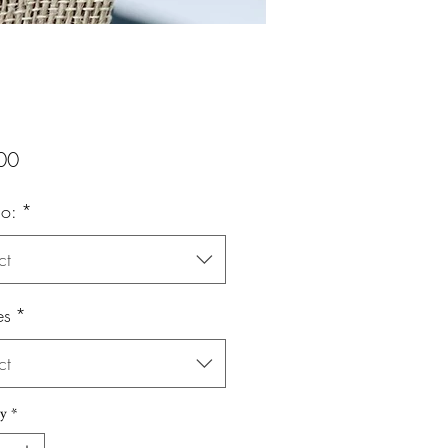
Price
00
o:
*
ct
es
*
ct
y
*