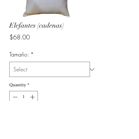
Elefantes (cadenas)
Price
$68.00
Tamaño:
*
Quantity
*
Add to Cart