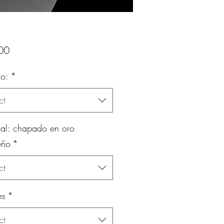
Price
00
o:
*
ct
ial: chapado en oro
eño
*
ct
es
*
ct