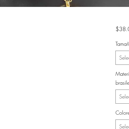
$38.
Tamañ
Sele
Mater
brasil
Sele
Color
Sele