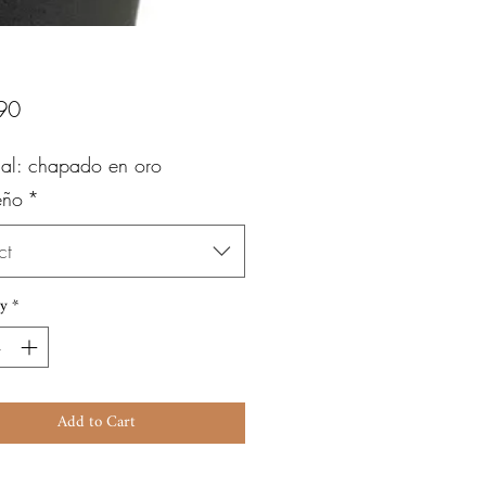
Price
90
ial: chapado en oro
eño
*
ct
y
*
Add to Cart