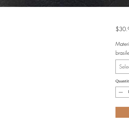
$30.
Mater
brasil
Sele
Quantit