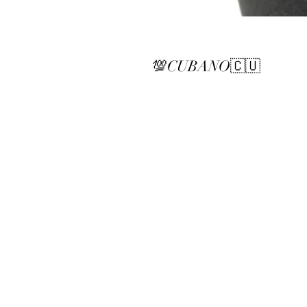
💯CUBANO🇨🇺