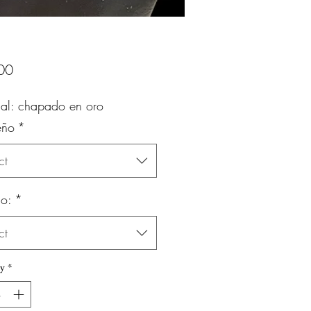
Price
00
ial: chapado en oro
eño
*
ct
o:
*
ct
y
*