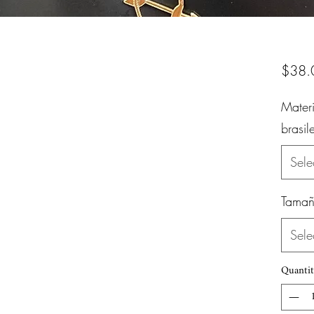
$38.
Mater
brasil
Sele
Tamañ
Sele
Quantit