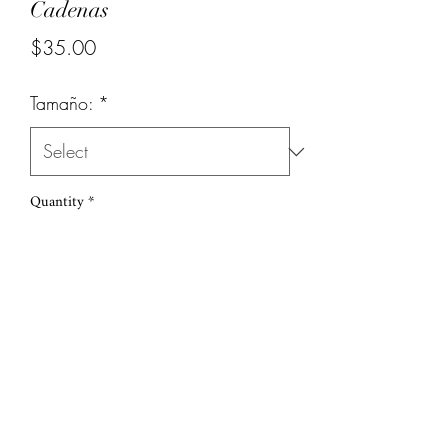
Cadenas
Price
$35.00
Tamaño:
*
Quantity
*
Add to Cart
(786) 251-6039