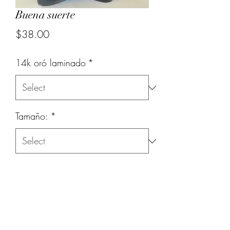
Buena suerte
Price
$38.00
14k oró laminado
*
Tamaño:
*
Quantity
*
Add to Cart