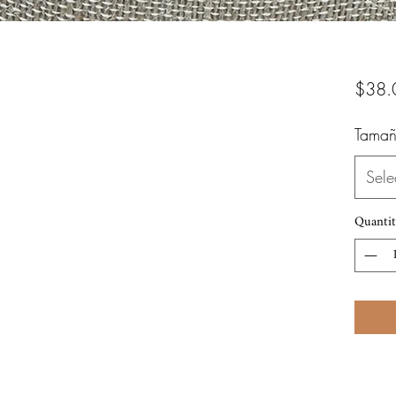
$38.
Tamañ
Sele
Quantit