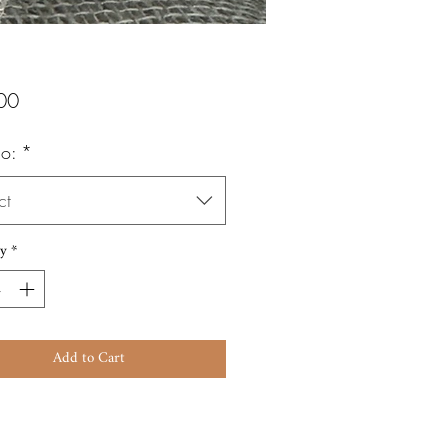
Price
00
o:
*
ct
y
*
Add to Cart