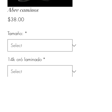
Abre caminos
Price
$38.00
Tamaño:
*
14k oró laminado
*
Quantity
*
Add to Cart