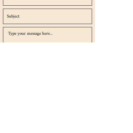
Submit
estiloyglamourfl@gmail.com
(786) 251-6039